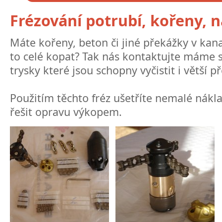
Frézování potrubí, kořeny, ná
Máte kořeny, beton či jiné překážky v kan
to celé kopat? Tak nás kontaktujte máme s
trysky které jsou schopny vyčistit i větší 
Použitím těchto fréz ušetříte nemalé nákl
řešit opravu výkopem.