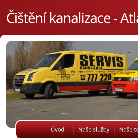
Čištění kanalizace - Atl
s.r.o.
Úvod
Naše služby
Naše t